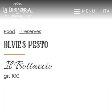
MENU
ITA
Food
|
Preserves
Olvie's Pesto
Il Bottaccio
gr. 100