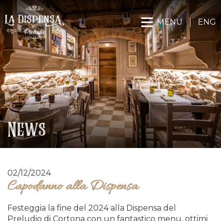
MENU
ENG
News
02/12/2024
Capodanno alla Dispensa
Festeggia la fine del 2024 alla Dispensa del
Preludio di Cortona con un fantastico menu, ottimi