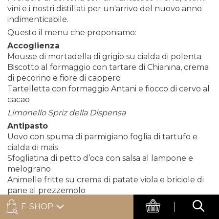
vini e i nostri distillati per un'arrivo del nuovo anno
indimenticabile.
Questo il menu che proponiamo:
Accoglienza
Mousse di mortadella di grigio su cialda di polenta
Biscotto al formaggio con tartare di Chianina, crema
di pecorino e fiore di cappero
Tartelletta con formaggio Antani e fiocco di cervo al
cacao
Limonello Spriz della Dispensa
Antipasto
Uovo con spuma di parmigiano foglia di tartufo e
cialda di mais
Sfogliatina di petto d’oca con salsa al lampone e
melograno
Animelle fritte su crema di patate viola e briciole di
pane al prezzemolo
Vernaccia di San Gimignano “Isola Bianca”
E-SHOP
Primi piatti