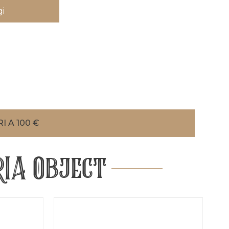
i
I A 100 €
IA Object