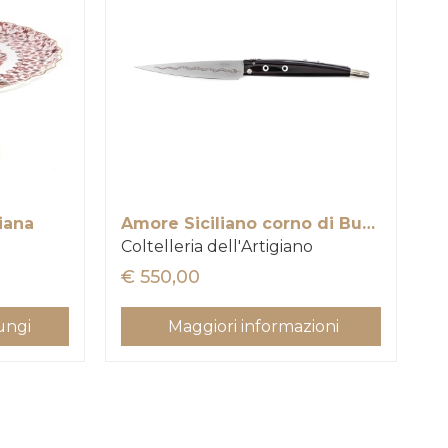
iana
Amore Siciliano corno di Bufalo argento
Arr
Coltelleria dell'Artigiano
Colt
Sele
€ 550,00
€ 2
€ 
ungi
Maggiori informazioni