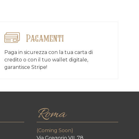
Pagamenti
Paga in sicurezza con la tua carta di
credito o con il tuo wallet digitale,
garantisce Stripe!
Roma
(Coming Soon)
Via Gregorio VII, 78